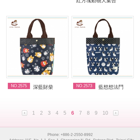
紅方塊動物大集合
NO.2575
NO.2573
深藍財柴
藍想想法鬥
1
2
3
4
5
6
7
8
9
10
Phone: +886-2-2550-8992