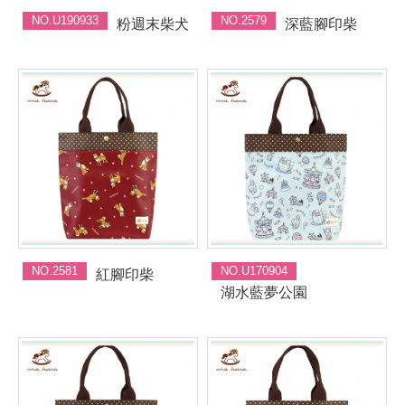
NO.U190933
NO.2579
粉週末柴犬
深藍腳印柴
NO.2581
NO.U170904
紅腳印柴
湖水藍夢公園