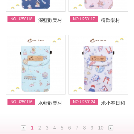
NO.U250118
NO.U250117
深藍歡樂村
粉歡樂村
NO.U250116
NO.U250124
水藍歡樂村
米小春日和
1
2
3
4
5
6
7
8
9
10