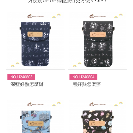
方便度UP UP 讓輕旅行更方便 ʕ • ᴥ • ʔ
NO.U240803
NO.U240804
深藍好熱怎麼辦
黑好熱怎麼辦