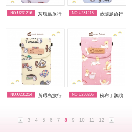
NO.U231216
NO.U231215
灰環島旅行
藍環島旅行
NO.U231214
NO.U230205
黃環島旅行
粉布丁鸚鵡
3
4
5
6
7
8
9
10
11
12