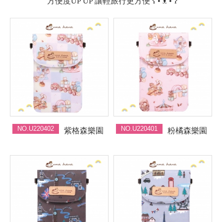
方便度UP UP 讓輕旅行更方便 ʕ • ᴥ • ʔ
NO.U220402
NO.U220401
紫格森樂園
粉橘森樂園