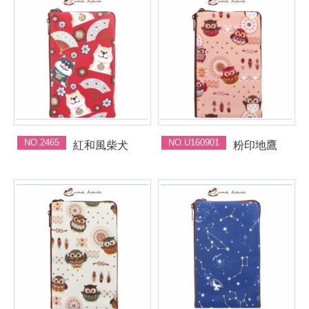
NO.2465
NO.U160901
紅和風柴犬
粉印地鷹