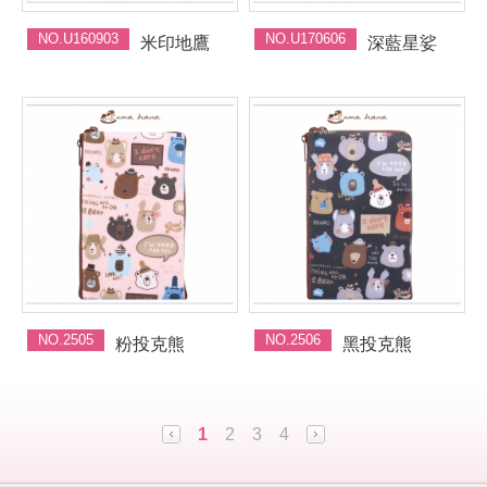
NO.U160903
NO.U170606
米印地鷹
深藍星娑
NO.2505
NO.2506
粉投克熊
黑投克熊
1
2
3
4