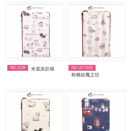
NO.2128
NO.U171102
米底灰趴喵
粉條紋魔之坊