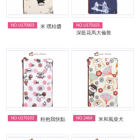
NO.U170903
NO.U170103
米 嘿桔醬
深藍花馬大倫敦
NO.U170102
NO.2464
粉抱我快點
米和風柴犬