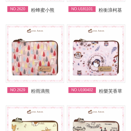
NO.2620
NO.U181101
粉蜂蜜小熊
粉衝浪柯基
NO.2629
NO.U190402
粉雨滴熊
粉樂芙香草