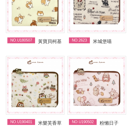
NO.U180507
NO.2623
黃寶貝柯基
米城堡喵
NO.U190401
NO.U190502
米樂芙香草
粉懶日子