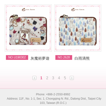
NO.U190302
NO.2628
灰魔術夢遊
白雨滴熊
1
2
3
4
5
Phone: +886-2-2550-8992
Address: 11F., No. 1-1, Sec. 1, Chongqing N. Rd., Datong Dist., Taipei City
103, Taiwan (R.O.C.)