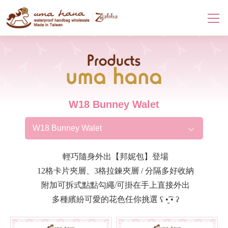
Products
W18 Bunney Walet
W18 Bunney Walet
輕巧隨身外出【邦妮包】登場
12格卡片夾層、3格拉鍊夾層 / 分隔多好收納
附加可拆式點點勾繩/可掛在手上直接外出
多種繽紛可愛的花色任你挑選 ʕ •̮͡ • ʔ