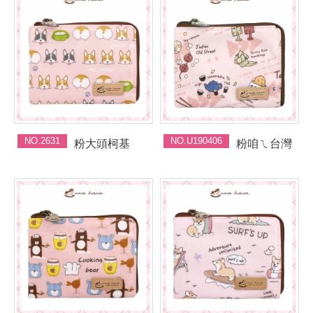
NO.2631
NO.U190406
粉大頭柯基
粉咱ㄟ台灣