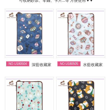
可收納鈔票、零錢、卡片...等 方便使用 ♥ ♥
NO.U180504
NO.U180505
深藍收藏家
水藍收藏家