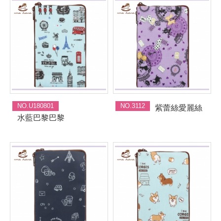
NO.U180801
NO.3112
紫蕾絲愛麗絲
水藍巴黎巴黎