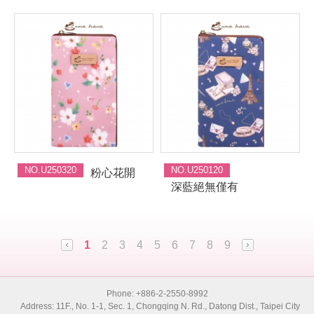
NO.U250320
NO.U250120
粉心花開
深藍絕無僅有
1
2
3
4
5
6
7
8
9
Phone: +886-2-2550-8992
Address: 11F., No. 1-1, Sec. 1, Chongqing N. Rd., Datong Dist., Taipei City