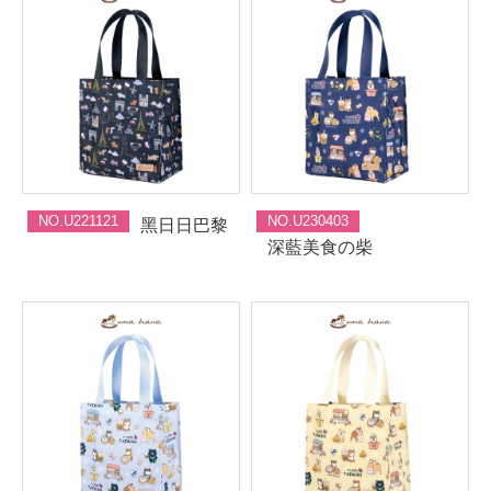
NO.U221121
NO.U230403
黑日日巴黎
深藍美食の柴