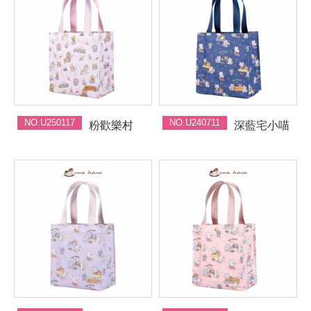
NO.U250117
NO.U240711
粉歡樂村
深藍宅小喵