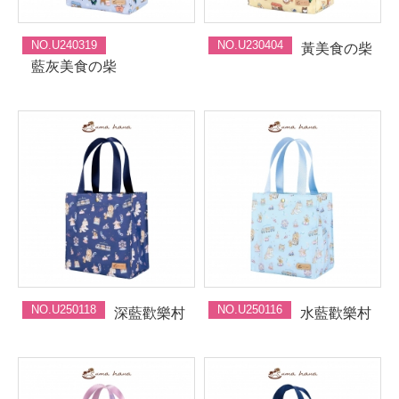
NO.U240319
NO.U230404
黃美食の柴
藍灰美食の柴
NO.U250118
NO.U250116
深藍歡樂村
水藍歡樂村