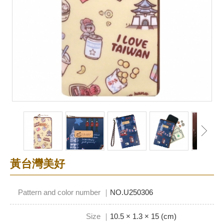
黃台灣美好
Pattern and color number ｜
NO.U250306
Size ｜
10.5 × 1.3 × 15 (cm)